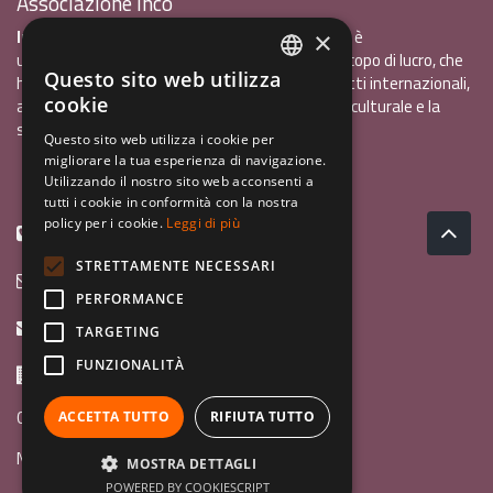
Associazione Inco
InCo - Interculturalità & Comunicazione APS
è
×
un'associazione di promozione sociale, senza scopo di lucro, che
Questo sito web utilizza
ha l'obiettivo di promuovere gli scambi e i contatti internazionali,
ITALIAN
cookie
al fine accrescere tra i giovani la sensibilità interculturale e la
ENGLISH
solidarietà internazionale.
Questo sito web utilizza i cookie per
migliorare la tua esperienza di navigazione.
GERMAN
Privacy policy.pdf
120,41 kB
Utilizzando il nostro sito web acconsenti a
tutti i cookie in conformità con la nostra
policy per i cookie.
Leggi di più
+39 0461 1822775
STRETTAMENTE NECESSARI
info@incoweb.org
PERFORMANCE
inco@mypec.eu
TARGETING
FUNZIONALITÀ
Via Scipio Sighele 3 38122 - Trento (TN)
Guida ai programmi
ACCETTA TUTTO
RIFIUTA TUTTO
News
MOSTRA DETTAGLI
POWERED BY COOKIESCRIPT