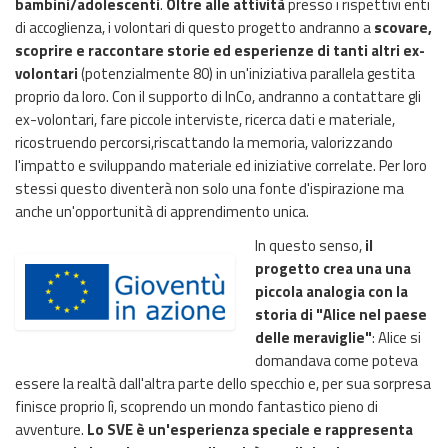
bambini/adolescenti
.
Oltre alle attività
presso i rispettivi enti
di accoglienza, i volontari di questo progetto andranno a
scovare,
scoprire e raccontare storie ed esperienze di tanti altri ex-
volontari
(potenzialmente 80) in un'iniziativa parallela gestita
proprio da loro. Con il supporto di InCo, andranno a contattare gli
ex-volontari, fare piccole interviste, ricerca dati e materiale,
ricostruendo percorsi,riscattando la memoria, valorizzando
l'impatto e sviluppando materiale ed iniziative correlate. Per loro
stessi questo diventerà non solo una fonte d'ispirazione ma
anche un'opportunità di apprendimento unica.
In questo senso,
il
progetto crea una una
piccola analogia con la
storia di "Alice nel paese
delle meraviglie"
: Alice si
domandava come poteva
essere la realtà dall'altra parte dello specchio e, per sua sorpresa
finisce proprio lì, scoprendo un mondo fantastico pieno di
avventure.
Lo SVE è un'esperienza speciale e rappresenta