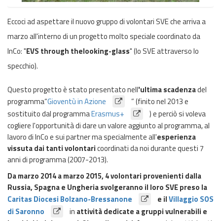
Eccoci ad aspettare il nuovo gruppo di volontari SVE che arriva a
marzo all'interno di un progetto molto speciale coordinato da
InCo: "
EVS through thelooking-glass
" (lo SVE attraverso lo
specchio).
Questo progetto è stato presentato nell
'ultima scadenza
del
programma“
Gioventù in Azione
” (finito nel 2013 e
sostituito dal programma
Erasmus+
) e perciò si voleva
cogliere l'opportunità di dare un valore aggiunto al programma, al
lavoro di InCo e sui partner ma specialmente all'
esperienza
vissuta dai tanti volontari
coordinati da noi durante questi 7
anni di programma (2007-2013).
Da marzo 2014 a marzo 2015, 4 volontari provenienti dalla
Russia, Spagna e Ungheria svolgeranno il loro SVE preso la
Caritas Diocesi Bolzano-Bressanone
e il
Villaggio SOS
di Saronno
in
attività dedicate a gruppi vulnerabili e