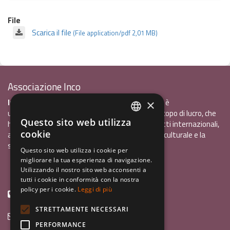
File
Scarica il file
(File application/pdf 2,01 MB)
Associazione Inco
InCo - Interculturalità & Comunicazione APS
è
×
un'associazione di promozione sociale, senza scopo di lucro, che
Questo sito web utilizza
ha l'obiettivo di promuovere gli scambi e i contatti internazionali,
ITALIAN
cookie
al fine accrescere tra i giovani la sensibilità interculturale e la
ENGLISH
solidarietà internazionale.
Questo sito web utilizza i cookie per
migliorare la tua esperienza di navigazione.
GERMAN
Privacy policy.pdf
120,41 kB
Utilizzando il nostro sito web acconsenti a
tutti i cookie in conformità con la nostra
policy per i cookie.
Leggi di più
+39 0461 1822775
STRETTAMENTE NECESSARI
info@incoweb.org
PERFORMANCE