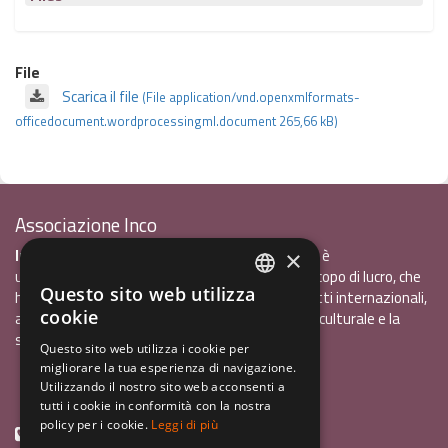
File
Scarica il file
(File application/vnd.openxmlformats-
officedocument.wordprocessingml.document 265,66 kB)
Associazione Inco
InCo - Interculturalità & Comunicazione APS
è
×
un'associazione di promozione sociale, senza scopo di lucro, che
Questo sito web utilizza
ha l'obiettivo di promuovere gli scambi e i contatti internazionali,
ITALIAN
cookie
al fine accrescere tra i giovani la sensibilità interculturale e la
ENGLISH
solidarietà internazionale.
Questo sito web utilizza i cookie per
migliorare la tua esperienza di navigazione.
GERMAN
Privacy policy.pdf
120,41 kB
Utilizzando il nostro sito web acconsenti a
tutti i cookie in conformità con la nostra
policy per i cookie.
Leggi di più
+39 0461 1822775