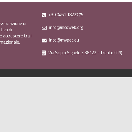
+39 0461 1822775
ssociazione di
info@incoweb.org
tivo di
e accrescere tra i
inco@mypec.eu
ernazionale.
Via Scipio Sighele 3 38122 - Trento (TN)