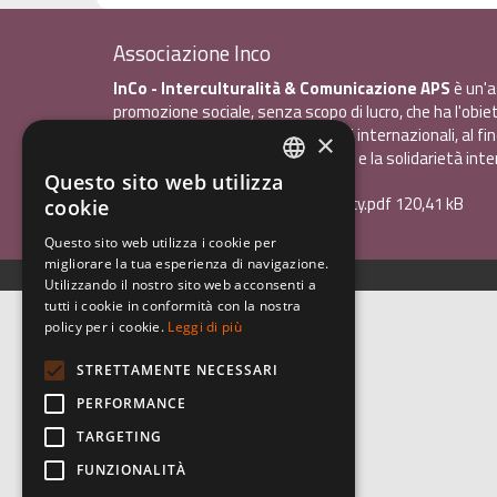
Associazione Inco
InCo - Interculturalità & Comunicazione APS
è un'a
promozione sociale, senza scopo di lucro, che ha l'obiet
promuovere gli scambi e i contatti internazionali, al fin
×
giovani la sensibilità interculturale e la solidarietà int
Questo sito web utilizza
ITALIAN
Privacy policy.pdf
120,41 kB
cookie
ENGLISH
Questo sito web utilizza i cookie per
migliorare la tua esperienza di navigazione.
GERMAN
Utilizzando il nostro sito web acconsenti a
tutti i cookie in conformità con la nostra
policy per i cookie.
Leggi di più
STRETTAMENTE NECESSARI
PERFORMANCE
TARGETING
FUNZIONALITÀ