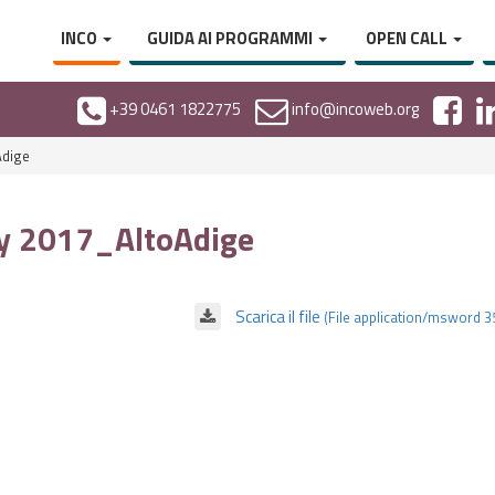
INCO
GUIDA AI PROGRAMMI
OPEN CALL
+39 0461 1822775
info@incoweb.org
Adige
y 2017_AltoAdige
Scarica il file
(File application/msword 3