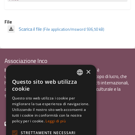
File
Scarica il file
(File application/msword 936,50 kB)
Associazione Inco
InCo - Interculturalità & Comunicazione APS
è
×
un'associazione di promozione sociale, senza scopo di lucro, che
Questo sito web utilizza
ha l'obiettivo di promuovere gli scambi e i contatti internazionali,
ITALIAN
cookie
al fine accrescere tra i giovani la sensibilità interculturale e la
ENGLISH
solidarietà internazionale.
Questo sito web utilizza i cookie per
migliorare la tua esperienza di navigazione.
GERMAN
Privacy policy.pdf
120,41 kB
Utilizzando il nostro sito web acconsenti a
tutti i cookie in conformità con la nostra
policy per i cookie.
Leggi di più
+39 0461 1822775
STRETTAMENTE NECESSARI