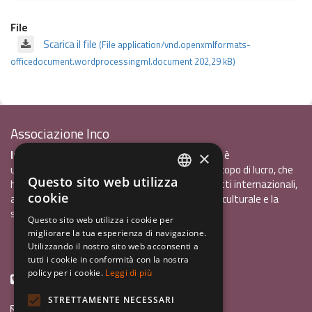
File
Scarica il file
(File application/vnd.openxmlformats-
officedocument.wordprocessingml.document 202,29 kB)
Associazione Inco
InCo - Interculturalità & Comunicazione APS
è
×
un'associazione di promozione sociale, senza scopo di lucro, che
Questo sito web utilizza
ha l'obiettivo di promuovere gli scambi e i contatti internazionali,
ITALIAN
cookie
al fine accrescere tra i giovani la sensibilità interculturale e la
ENGLISH
solidarietà internazionale.
Questo sito web utilizza i cookie per
migliorare la tua esperienza di navigazione.
GERMAN
Privacy policy.pdf
120,41 kB
Utilizzando il nostro sito web acconsenti a
tutti i cookie in conformità con la nostra
policy per i cookie.
Leggi di più
+39 0461 1822775
STRETTAMENTE NECESSARI
info@incoweb.org