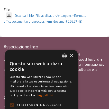
File
Scarica il file
(File application/vnd.openxmlformats-
officedocument.wordprocessingml.document 266,27 kB)
Associazione Inco
InCo - Interculturalità & Comunicazione APS
è
×
un'associazione di promozione sociale, senza scopo di lucro, che
Questo sito web utilizza
ha l'obiettivo di promuovere gli scambi e i contatti internazionali,
ITALIAN
cookie
al fine accrescere tra i giovani la sensibilità interculturale e la
ENGLISH
solidarietà internazionale.
Questo sito web utilizza i cookie per
migliorare la tua esperienza di navigazione.
GERMAN
Privacy policy.pdf
120,41 kB
Utilizzando il nostro sito web acconsenti a
tutti i cookie in conformità con la nostra
policy per i cookie.
Leggi di più
+39 0461 1822775
STRETTAMENTE NECESSARI
info@incoweb.org