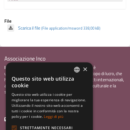
File
Scarica il file
(File application/msword 338,00 kB)
Associazione Inco
InCo - Interculturalità & Comunicazione APS
è
×
un'associazione di promozione sociale, senza scopo di lucro, che
Questo sito web utilizza
ha l'obiettivo di promuovere gli scambi e i contatti internazionali,
ITALIAN
cookie
al fine accrescere tra i giovani la sensibilità interculturale e la
ENGLISH
solidarietà internazionale.
Questo sito web utilizza i cookie per
migliorare la tua esperienza di navigazione.
GERMAN
Privacy policy.pdf
120,41 kB
Utilizzando il nostro sito web acconsenti a
tutti i cookie in conformità con la nostra
policy per i cookie.
Leggi di più
+39 0461 1822775
STRETTAMENTE NECESSARI