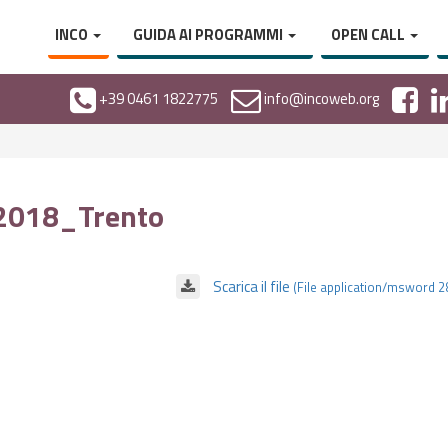
INCO
GUIDA AI PROGRAMMI
OPEN CALL
+39 0461 1822775
info@incoweb.org
l2018_Trento
Scarica il file
(File application/msword 2