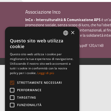
Associazione Inco
InCo - Interculturalità & Comunicazione APS
è un'a
promozione sociale, senza scopo di lucro, che ha l'obiet
promuovere gli scambi e i contatti internazionali, al fin
×
giovani la sensibilità interculturale e la solidarietà int
Questo sito web utilizza
ITALIAN
Privacy policy.pdf
120,41 kB
cookie
ENGLISH
Questo sito web utilizza i cookie per
migliorare la tua esperienza di navigazione.
GERMAN
Utilizzando il nostro sito web acconsenti a
tutti i cookie in conformità con la nostra
policy per i cookie.
Leggi di più
STRETTAMENTE NECESSARI
PERFORMANCE
TARGETING
FUNZIONALITÀ