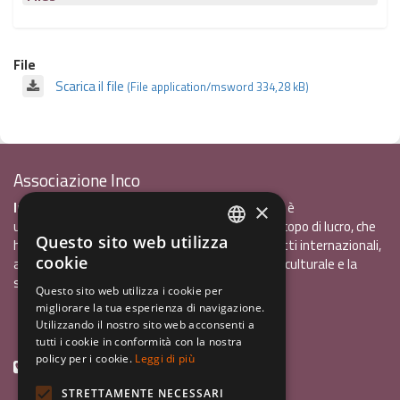
File
Scarica il file
(File application/msword 334,28 kB)
Associazione Inco
InCo - Interculturalità & Comunicazione APS
è
×
un'associazione di promozione sociale, senza scopo di lucro, che
Questo sito web utilizza
ha l'obiettivo di promuovere gli scambi e i contatti internazionali,
ITALIAN
cookie
al fine accrescere tra i giovani la sensibilità interculturale e la
ENGLISH
solidarietà internazionale.
Questo sito web utilizza i cookie per
migliorare la tua esperienza di navigazione.
GERMAN
Privacy policy.pdf
120,41 kB
Utilizzando il nostro sito web acconsenti a
tutti i cookie in conformità con la nostra
policy per i cookie.
Leggi di più
+39 0461 1822775
STRETTAMENTE NECESSARI