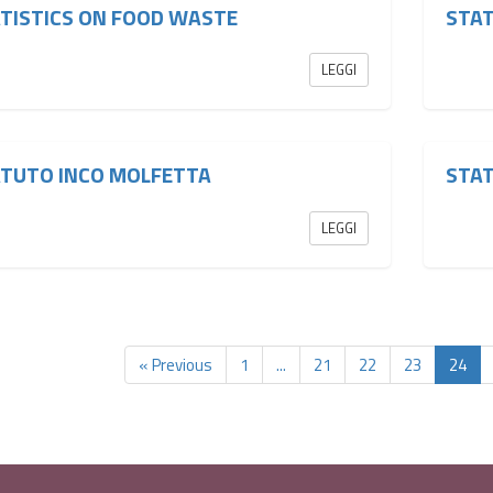
TISTICS ON FOOD WASTE
STA
LEGGI
TUTO INCO MOLFETTA
STA
LEGGI
« Previous
1
...
21
22
23
24