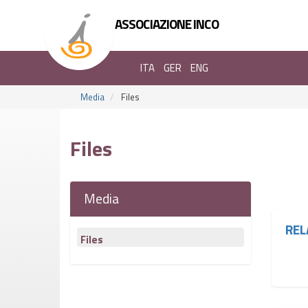
ASSOCIAZIONE INCO
ITA
GER
ENG
Media
Files
Files
Media
REL
Files