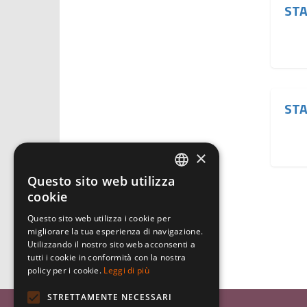
STA
STA
×
Questo sito web utilizza
ITALIAN
cookie
ENGLISH
Questo sito web utilizza i cookie per
migliorare la tua esperienza di navigazione.
GERMAN
Utilizzando il nostro sito web acconsenti a
tutti i cookie in conformità con la nostra
policy per i cookie.
Leggi di più
STRETTAMENTE NECESSARI