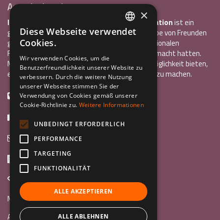
Associazione Inco
×
InCo – Verein für Interkulturelle Kommunikation
ist ein
Diese Webseite verwendet
gemeinnütziger Verein, der 2004 von einer Gruppe von Freunden
ITALIAN
Cookies.
gegründet wurde, die alle bereits einen internationalen
ENGLISH
Freiwilligendienst oder ein Auslandsstudium gemacht hatten.
Wir verwenden Cookies, um die
Mit InCo wollten sie anderen Jugendlichen die Möglichkeit bieten,
Benutzerfreundlichkeit unserer Website zu
GERMAN
eine ähnlich bereichernde Erfahrung im Ausland zu machen.
verbessern. Durch die weitere Nutzung
unserer Webseite stimmen Sie der
+39 0461 984355
Verwendung von Cookies gemäß unserer
Cookie-Richtlinie zu.
Weitere Informationen
+39 0461 1860931
UNBEDINGT ERFORDERLICH
info@incoweb.org
PERFORMANCE
TARGETING
Via G. Galilei, 24 38122 - Trento (TN)
FUNKTIONALITÄT
www.incoweb.org
ALLE AKZEPTIEREN
Mach mit »
Au Pair
ALLE ABLEHNEN