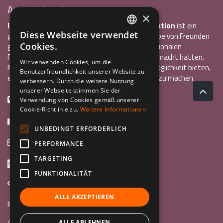
Associazione Inco
×
InCo – Verein für Interkulturelle Kommunikation
ist ein
Diese Webseite verwendet
gemeinnütziger Verein, der 2004 von einer Gruppe von Freunden
ITALIAN
Cookies.
gegründet wurde, die alle bereits einen internationalen
Freiwilligendienst oder ein Auslandsstudium gemacht hatten.
ENGLISH
Wir verwenden Cookies, um die
Mit InCo wollten sie anderen Jugendlichen die Möglichkeit bieten,
Benutzerfreundlichkeit unserer Website zu
GERMAN
eine ähnlich bereichernde Erfahrung im Ausland zu machen.
verbessern. Durch die weitere Nutzung
unserer Webseite stimmen Sie der
+39 0461 984355
Verwendung von Cookies gemäß unserer
Cookie-Richtlinie zu.
Weitere Informationen
+39 0461 1860931
UNBEDINGT ERFORDERLICH
info@incoweb.org
PERFORMANCE
TARGETING
Via G. Galilei, 24 38122 - Trento (TN)
FUNKTIONALITÄT
www.incoweb.org
ALLE AKZEPTIEREN
Mach mit »
Au Pair
ALLE ABLEHNEN