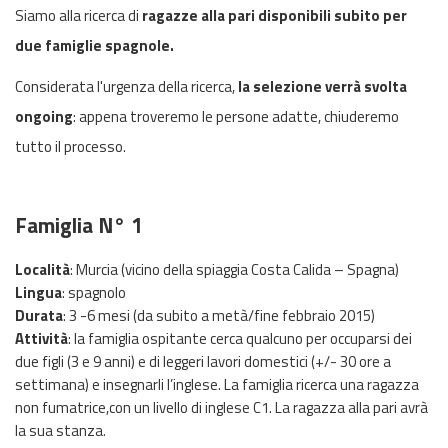
Siamo alla ricerca di
ragazze alla pari disponibili subito per
due famiglie spagnole.
Considerata l'urgenza della ricerca,
la selezione verrà svolta
ongoing
: appena troveremo le persone adatte, chiuderemo
tutto il processo.
Famiglia N° 1
Località
: Murcia (vicino della spiaggia Costa Calida – Spagna)
Lingua
: spagnolo
Durata
: 3 -6 mesi (da subito a metà/fine febbraio 2015)
Attività
: la famiglia ospitante cerca qualcuno per occuparsi dei
due figli (3 e 9 anni) e di leggeri lavori domestici (+/- 30 ore a
settimana) e insegnarli l’inglese. La famiglia ricerca una ragazza
non fumatrice,con un livello di inglese C1. La ragazza alla pari avrà
la sua stanza.