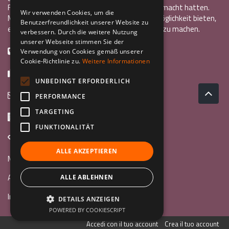
Freiwilligendienst oder ein Auslandsstudium gemacht hatten.
ENGLISH
Wir verwenden Cookies, um die
Mit InCo wollten sie anderen Jugendlichen die Möglichkeit bieten,
Benutzerfreundlichkeit unserer Website zu
GERMAN
eine ähnlich bereichernde Erfahrung im Ausland zu machen.
verbessern. Durch die weitere Nutzung
unserer Webseite stimmen Sie der
+39 0461 984355
Verwendung von Cookies gemäß unserer
Cookie-Richtlinie zu.
Weitere Informationen
+39 0461 1860931
UNBEDINGT ERFORDERLICH
info@incoweb.org
PERFORMANCE
TARGETING
Via G. Galilei, 24 38122 - Trento (TN)
FUNKTIONALITÄT
www.incoweb.org
ALLE AKZEPTIEREN
Mach mit »
Au Pair
ALLE ABLEHNEN
Internationaler Freiwilligendienst
DETAILS ANZEIGEN
POWERED BY COOKIESCRIPT
Accedi con il tuo account
Crea il tuo account