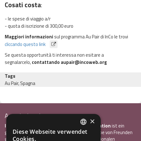
Cosati costa
:
- le spese di viaggio a/r
- quota di iscrizione di 300,00 euro
Maggiori informazioni
sul programma Au Pair di InCo le trovi
cliccando questo link
Se questa opportunità ti interessa non esitare a
segnalarcelo,
contattando aupair@incoweb.org
Tags
Au Pair, Spagna
Associazione Inco
×
InCo – Verein für Interkulturelle Kommunikation
ist ein
Diese Webseite verwendet
gemeinnütziger Verein, der 2004 von einer Gruppe von Freunden
ITALIAN
Cookies.
gegründet wurde, die alle bereits einen internationalen