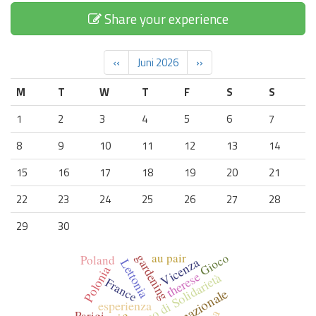
Share your experience
‹‹
Juni 2026
››
M
T
W
T
F
S
S
1
2
3
4
5
6
7
8
9
10
11
12
13
14
15
16
17
18
19
20
21
22
23
24
25
26
27
28
29
30
Gioco
au pair
gardening
Poland
Vicenza
Lettonia
Polonia
therese
Corpo Europeo di Solidarietà
France
esperienza
Parigi