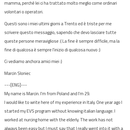
mamma, perché lei ci ha trattato molto meglio come ordinari
volontari o operatori.
Questi sono i miei ultimi giorni a Trento ed è triste per me
scrivere questo messaggio, sapendo che devo lasciare tutte
queste persone meravigliose :( La fine è sempre difficile, ma la
fine di qualcosa è sempre l'inizio di qualcosa nuovo :)
Ci vediamo anchora amici miei :)
Marcin Sloniec
---[ENG]---
My name is Marcin. I'm from Poland and I'm 29.
I would like to write here of my experience in Italy. One year ago I
started my EVS program without knowing italian language. I
worked at nurcing home with the elderly. The work has not
always been easy but I must say that I really went into it with a