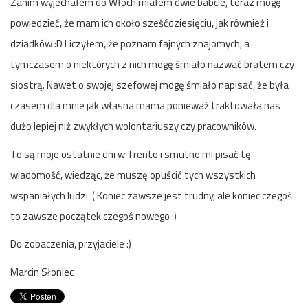
Zanim wyjechałem do Włoch miałem dwie babcie, teraz mogę
powiedzieć, że mam ich około sześćdziesięciu, jak również i
dziadków :D Liczyłem, że poznam fajnych znajomych, a
tymczasem o niektórych z nich mogę śmiało nazwać bratem czy
siostrą. Nawet o swojej szefowej mogę śmiało napisać, że była
czasem dla mnie jak własna mama ponieważ traktowała nas
dużo lepiej niż zwykłych wolontariuszy czy pracowników.
To są moje ostatnie dni w Trento i smutno mi pisać tę
wiadomość, wiedząc, że muszę opuścić tych wszystkich
wspaniałych ludzi :( Koniec zawsze jest trudny, ale koniec czegoś
to zawsze początek czegoś nowego :)
Do zobaczenia, przyjaciele :)
Marcin Słoniec