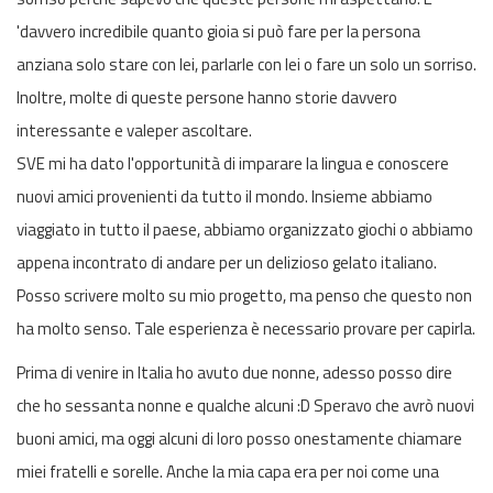
'davvero incredibile quanto gioia si può fare per la persona
anziana solo stare con lei, parlarle con lei o fare un solo un sorriso.
Inoltre, molte di queste persone hanno storie davvero
interessante e valeper ascoltare.
SVE mi ha dato l'opportunità di imparare la lingua e conoscere
nuovi amici provenienti da tutto il mondo. Insieme abbiamo
viaggiato in tutto il paese, abbiamo organizzato giochi o abbiamo
appena incontrato di andare per un delizioso gelato italiano.
Posso scrivere molto su mio progetto, ma penso che questo non
ha molto senso. Tale esperienza è necessario provare per capirla.
Prima di venire in Italia ho avuto due nonne, adesso posso dire
che ho sessanta nonne e qualche alcuni :D Speravo che avrò nuovi
buoni amici, ma oggi alcuni di loro posso onestamente chiamare
miei fratelli e sorelle. Anche la mia capa era per noi come una