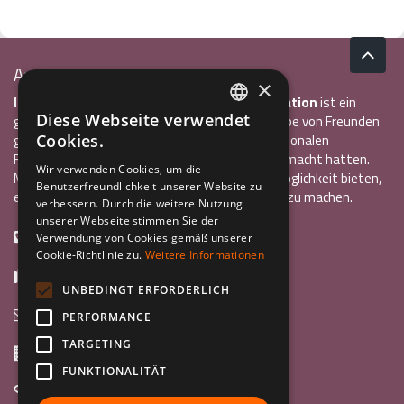
Associazione Inco
×
InCo – Verein für Interkulturelle Kommunikation
ist ein
Diese Webseite verwendet
gemeinnütziger Verein, der 2004 von einer Gruppe von Freunden
ITALIAN
Cookies.
gegründet wurde, die alle bereits einen internationalen
Freiwilligendienst oder ein Auslandsstudium gemacht hatten.
ENGLISH
Wir verwenden Cookies, um die
Mit InCo wollten sie anderen Jugendlichen die Möglichkeit bieten,
Benutzerfreundlichkeit unserer Website zu
GERMAN
eine ähnlich bereichernde Erfahrung im Ausland zu machen.
verbessern. Durch die weitere Nutzung
unserer Webseite stimmen Sie der
+39 0461 984355
Verwendung von Cookies gemäß unserer
Cookie-Richtlinie zu.
Weitere Informationen
+39 0461 1860931
UNBEDINGT ERFORDERLICH
info@incoweb.org
PERFORMANCE
TARGETING
Via G. Galilei, 24 38122 - Trento (TN)
FUNKTIONALITÄT
www.incoweb.org