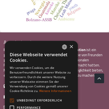
Leah Maisenbacher
Christina Theodorou
Norvegia
Guatemala
Mareike
karaoke
youth
Belgium
praga
Ambiente
Bolzano-ASSB
Associazione Inco
×
InCo – Verein für Interkulturelle Kommunikation
ist ein
Diese Webseite verwendet
gemeinnütziger Verein, der 2004 von einer Gruppe von Freunden
ITALIAN
Cookies.
gegründet wurde, die alle bereits einen internationalen
Freiwilligendienst oder ein Auslandsstudium gemacht hatten.
ENGLISH
Wir verwenden Cookies, um die
Mit InCo wollten sie anderen Jugendlichen die Möglichkeit bieten,
Benutzerfreundlichkeit unserer Website zu
GERMAN
eine ähnlich bereichernde Erfahrung im Ausland zu machen.
verbessern. Durch die weitere Nutzung
unserer Webseite stimmen Sie der
+39 0461 984355
Verwendung von Cookies gemäß unserer
Cookie-Richtlinie zu.
Weitere Informationen
+39 0461 1860931
UNBEDINGT ERFORDERLICH
info@incoweb.org
PERFORMANCE