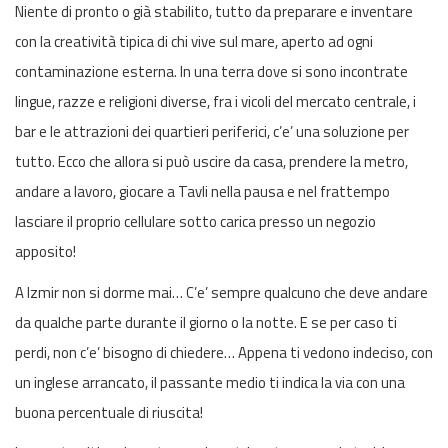
Niente di pronto o già stabilito, tutto da preparare e inventare
con la creatività tipica di chi vive sul mare, aperto ad ogni
contaminazione esterna. In una terra dove si sono incontrate
lingue, razze e religioni diverse, fra i vicoli del mercato centrale, i
bar e le attrazioni dei quartieri periferici, c’e’ una soluzione per
tutto. Ecco che allora si può uscire da casa, prendere la metro,
andare a lavoro, giocare a Tavli nella pausa e nel frattempo
lasciare il proprio cellulare sotto carica presso un negozio
apposito!
A Izmir non si dorme mai… C’e’ sempre qualcuno che deve andare
da qualche parte durante il giorno o la notte. E se per caso ti
perdi, non c’e’ bisogno di chiedere… Appena ti vedono indeciso, con
un inglese arrancato, il passante medio ti indica la via con una
buona percentuale di riuscita!