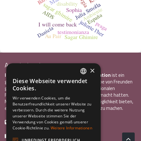
disability
sagar ghimire
Julia Smolla
Ambiente
Sophia
AIDS
España
juliette l'her
praga
I will come back
Daniela
testimonianza
Au Pair
Sagar Ghimire
Associazione Inco
×
InCo – Verein für Interkulturelle Kommunikation
ist ein
Diese Webseite verwendet
gemeinnütziger Verein, der 2004 von einer Gruppe von Freunden
ITALIAN
Cookies.
gegründet wurde, die alle bereits einen internationalen
ENGLISH
Freiwilligendienst oder ein Auslandsstudium gemacht hatten.
Wir verwenden Cookies, um die
Mit InCo wollten sie anderen Jugendlichen die Möglichkeit bieten,
Benutzerfreundlichkeit unserer Website zu
GERMAN
eine ähnlich bereichernde Erfahrung im Ausland zu machen.
verbessern. Durch die weitere Nutzung
unserer Webseite stimmen Sie der
+39 0461 984355
Verwendung von Cookies gemäß unserer
Cookie-Richtlinie zu.
Weitere Informationen
+39 0461 1860931
UNBEDINGT ERFORDERLICH