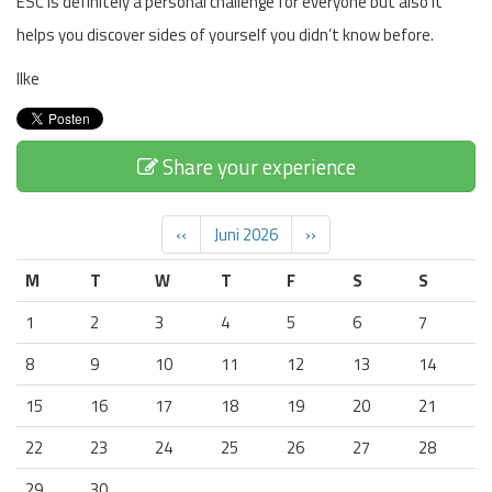
ESC is definitely a personal challenge for everyone but also it
helps you discover sides of yourself you didn’t know before.
Ilke
Share your experience
‹‹
Juni 2026
››
M
T
W
T
F
S
S
1
2
3
4
5
6
7
8
9
10
11
12
13
14
15
16
17
18
19
20
21
22
23
24
25
26
27
28
29
30