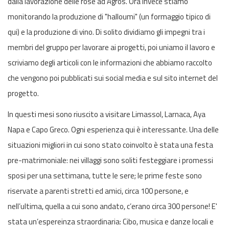
dalla lavorazione delle rose ad Agros. Ora invece stiamo
monitorando la produzione di "halloumi" (un formaggio tipico di
qui) e la produzione di vino. Di solito dividiamo gli impegni tra i
membri del gruppo per lavorare ai progetti, poi uniamo il lavoro e
scriviamo degli articoli con le informazioni che abbiamo raccolto
che vengono poi pubblicati sui social media e sul sito internet del
progetto.
In questi mesi sono riuscito a visitare Limassol, Larnaca, Aya
Napa e Capo Greco. Ogni esperienza qui è interessante. Una delle
situazioni migliori in cui sono stato coinvolto è stata una festa
pre-matrimoniale: nei villaggi sono soliti festeggiare i promessi
sposi per una settimana, tutte le sere; le prime feste sono
riservate a parenti stretti ed amici, circa 100 persone, e
nell’ultima, quella a cui sono andato, c’erano circa 300 persone! E'
stata un’espereinza straordinaria: Cibo, musica e danze locali e