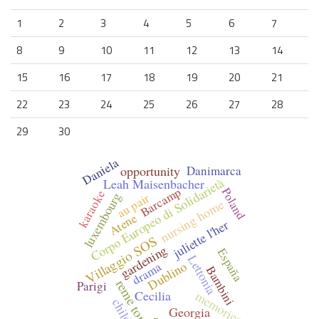
1
2
3
4
5
6
7
8
9
10
11
12
13
14
15
16
17
18
19
20
21
22
23
24
25
26
27
28
29
30
Daniela
opportunity
Danimarca
Corpo Europeo di Solidarietà
Leah Maisenbacher
Barcamp
Poland
karaoke
luxembourg
au pair
nursing home
Atene
juliette l'her
Villaggio SOS
gardening
España
Lettonia
Dublino
drama
Bambini
reme torrico
Parigi
Cecilia
memories
children
Georgia