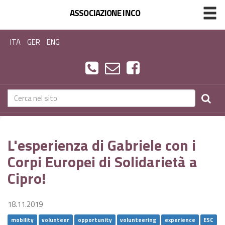
ASSOCIAZIONE INCO
ITA
GER
ENG
L'esperienza di Gabriele con i
Corpi Europei di Solidarietà a
Cipro!
18.11.2019
mobility
volunteer
opportunity
volunteering
experience
ESC