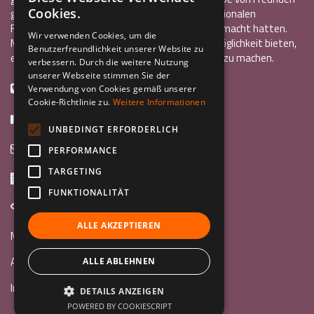
ITALIAN
Cookies.
gegründet wurde, die alle bereits einen internationalen
ENGLISH
Freiwilligendienst oder ein Auslandsstudium gemacht hatten.
Wir verwenden Cookies, um die
Mit InCo wollten sie anderen Jugendlichen die Möglichkeit bieten,
Benutzerfreundlichkeit unserer Website zu
GERMAN
eine ähnlich bereichernde Erfahrung im Ausland zu machen.
verbessern. Durch die weitere Nutzung
unserer Webseite stimmen Sie der
+39 0461 984355
Verwendung von Cookies gemäß unserer
Cookie-Richtlinie zu.
Weitere Informationen
+39 0461 1860931
UNBEDINGT ERFORDERLICH
info@incoweb.org
PERFORMANCE
TARGETING
Via G. Galilei, 24 38122 - Trento (TN)
FUNKTIONALITÄT
www.incoweb.org
ALLE AKZEPTIEREN
Mach mit »
Au Pair
ALLE ABLEHNEN
Internationaler Freiwilligendienst
DETAILS ANZEIGEN
POWERED BY COOKIESCRIPT