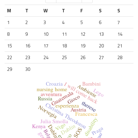
M
T
W
T
F
S
S
1
2
3
4
5
6
7
8
9
10
11
12
13
14
15
16
17
18
19
20
21
22
23
24
25
26
27
28
29
30
Croazia
Bambini
I will come back
Ambiente
nursing home
Lego
Guatemala
avventura
Gioco
Russia
therese
Christina Theodorou
esperienza
Norvegia
Austria
Francesca
disability
Julia Smolla
Vigo
Dublin
Kenya
Dublino
Praga
Belgium
evs