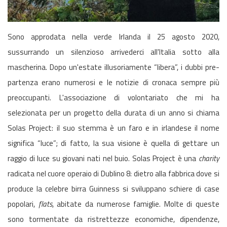
Sono approdata nella verde Irlanda il 25 agosto 2020,
sussurrando un silenzioso arrivederci all'Italia sotto alla
mascherina. Dopo un'estate illusoriamente “libera”, i dubbi pre-
partenza erano numerosi e le notizie di cronaca sempre più
preoccupanti. L'associazione di volontariato che mi ha
selezionata per un progetto della durata di un anno si chiama
Solas Project: il suo stemma è un faro e in irlandese il nome
significa “luce”; di fatto, la sua visione è quella di gettare un
raggio di luce su giovani nati nel buio. Solas Project è una
charity
radicata nel cuore operaio di Dublino 8: dietro alla fabbrica dove si
produce la celebre birra Guinness si sviluppano schiere di case
popolari,
flats
, abitate da numerose famiglie. Molte di queste
sono tormentate da ristrettezze economiche, dipendenze,