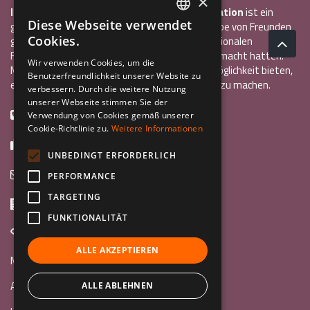
×
InCo – Verein für Interkulturelle Kommunikation
ist ein
Diese Webseite verwendet
gemeinnütziger Verein, der 2004 von einer Gruppe von Freunden
ITALIAN
Cookies.
gegründet wurde, die alle bereits einen internationalen
ENGLISH
Freiwilligendienst oder ein Auslandsstudium gemacht hatten.
Wir verwenden Cookies, um die
Mit InCo wollten sie anderen Jugendlichen die Möglichkeit bieten,
Benutzerfreundlichkeit unserer Website zu
GERMAN
eine ähnlich bereichernde Erfahrung im Ausland zu machen.
verbessern. Durch die weitere Nutzung
unserer Webseite stimmen Sie der
+39 0461 984355
Verwendung von Cookies gemäß unserer
Cookie-Richtlinie zu.
Weitere Informationen
+39 0461 1860931
UNBEDINGT ERFORDERLICH
info@incoweb.org
PERFORMANCE
TARGETING
Via G. Galilei, 24 38122 - Trento (TN)
FUNKTIONALITÄT
www.incoweb.org
ALLE AKZEPTIEREN
Mach mit »
Au Pair
ALLE ABLEHNEN