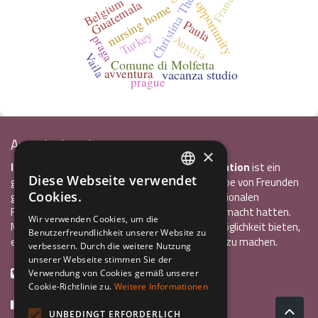
Christina Theodorou
Francia
Belgium
Guatemala
opportunity
nursing home
Paula
Turkey
Austria
praga
Vaila
Comune di Molfetta
avventura
vacanza studio
prague
Associazione Inco
×
InCo – Verein für Interkulturelle Kommunikation
ist ein
Diese Webseite verwendet
gemeinnütziger Verein, der 2004 von einer Gruppe von Freunden
ITALIAN
Cookies.
gegründet wurde, die alle bereits einen internationalen
ENGLISH
Freiwilligendienst oder ein Auslandsstudium gemacht hatten.
Wir verwenden Cookies, um die
Mit InCo wollten sie anderen Jugendlichen die Möglichkeit bieten,
Benutzerfreundlichkeit unserer Website zu
GERMAN
eine ähnlich bereichernde Erfahrung im Ausland zu machen.
verbessern. Durch die weitere Nutzung
unserer Webseite stimmen Sie der
+39 0461 984355
Verwendung von Cookies gemäß unserer
Cookie-Richtlinie zu.
Weitere Informationen
+39 0461 1860931
UNBEDINGT ERFORDERLICH