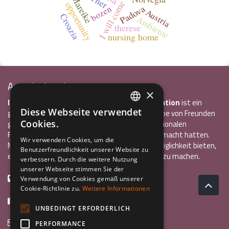
I will come back
Mareike
opportunity
Padova
bozen
Austria
Croazia
Ambiente
therese
nursing home
Associazione Inco
×
InCo – Verein für Interkulturelle Kommunikation
ist ein
Diese Webseite verwendet
gemeinnütziger Verein, der 2004 von einer Gruppe von Freunden
ITALIAN
Cookies.
gegründet wurde, die alle bereits einen internationalen
Freiwilligendienst oder ein Auslandsstudium gemacht hatten.
ENGLISH
Wir verwenden Cookies, um die
Mit InCo wollten sie anderen Jugendlichen die Möglichkeit bieten,
Benutzerfreundlichkeit unserer Website zu
GERMAN
eine ähnlich bereichernde Erfahrung im Ausland zu machen.
verbessern. Durch die weitere Nutzung
unserer Webseite stimmen Sie der
+39 0461 984355
Verwendung von Cookies gemäß unserer
Cookie-Richtlinie zu.
Weitere Informationen
+39 0461 1860931
UNBEDINGT ERFORDERLICH
info@incoweb.org
PERFORMANCE